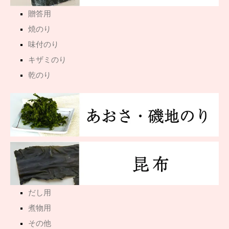
贈答用
焼のり
味付のり
キザミのり
乾のり
だし用
煮物用
その他