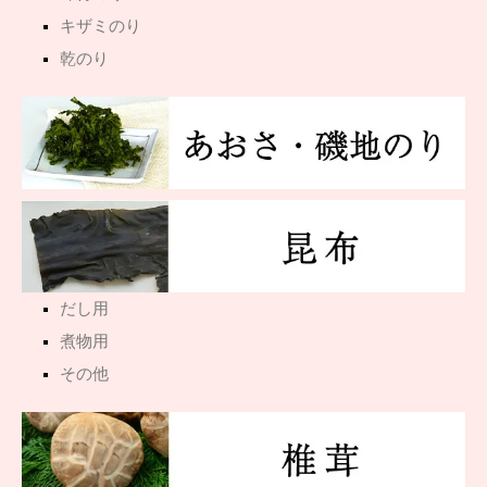
キザミのり
乾のり
だし用
煮物用
その他