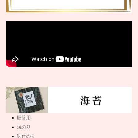
贈答用
焼のり
味付のり