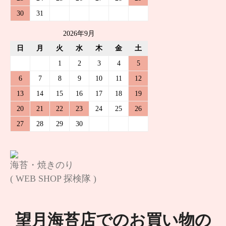
30
31
2026年9月
日
月
火
水
木
金
土
1
2
3
4
5
6
7
8
9
10
11
12
13
14
15
16
17
18
19
20
21
22
23
24
25
26
27
28
29
30
海苔・焼きのり
( WEB SHOP 探検隊 )
望月海苔店でのお買い物の