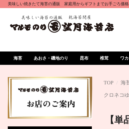
美味しい焼きたて海苔の通販 家庭用からギフトまでお手ごろ価格
海苔
あおさ・磯地のり
昆布
椎茸
ワカ
TOP
海
クロネコゆ
【単