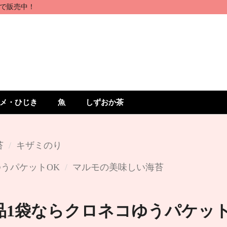
で販売中！
メ・ひじき
魚
しずおか茶
苔
キザミのり
うパケットOK
マルモの美味しい海苔
品1袋ならクロネコゆうパケット