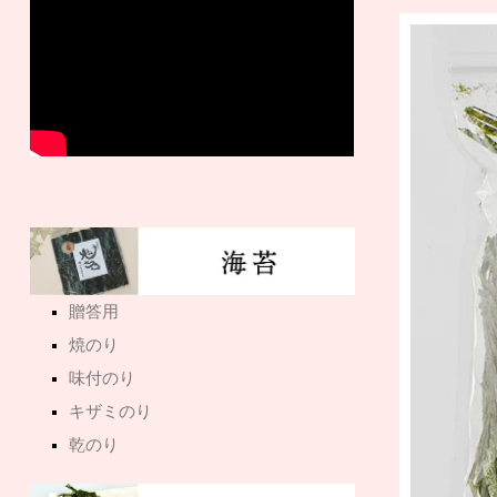
贈答用
焼のり
味付のり
キザミのり
乾のり