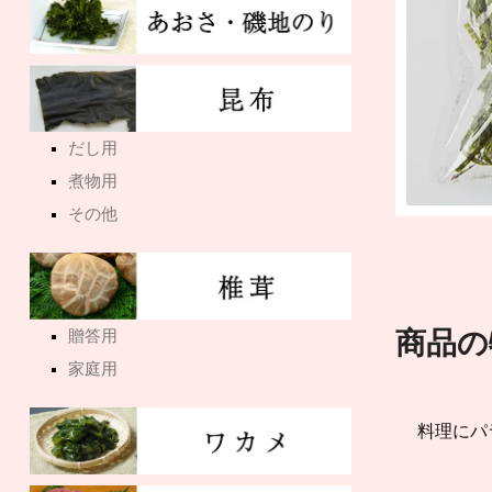
だし用
煮物用
その他
商品の
贈答用
家庭用
料理にパ