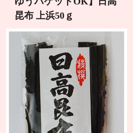
ゆうパケットOK】日高
昆布 上浜50ｇ