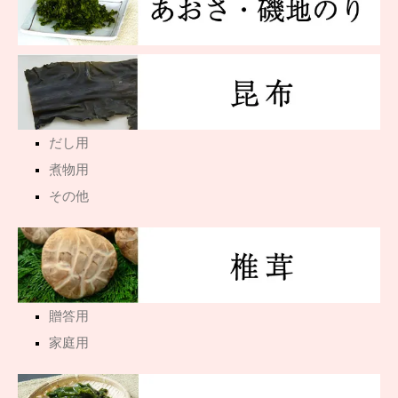
だし用
煮物用
その他
贈答用
家庭用