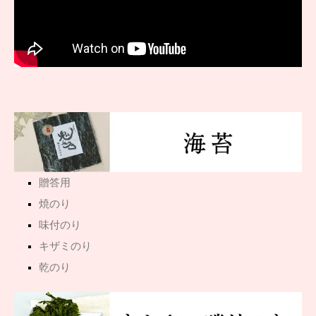
贈答用
焼のり
味付のり
キザミのり
乾のり