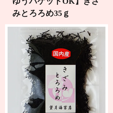
ゆうパケットOK】きざ
みとろろめ35ｇ