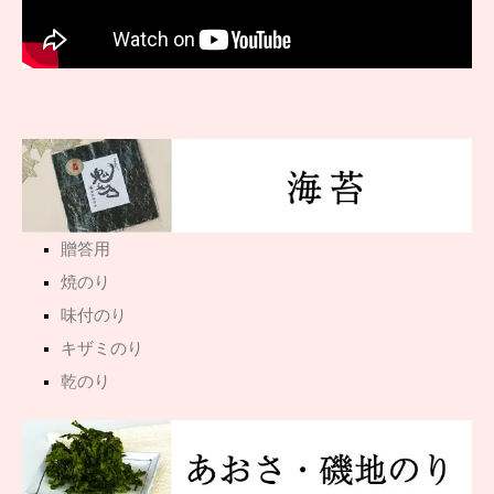
贈答用
焼のり
味付のり
キザミのり
乾のり