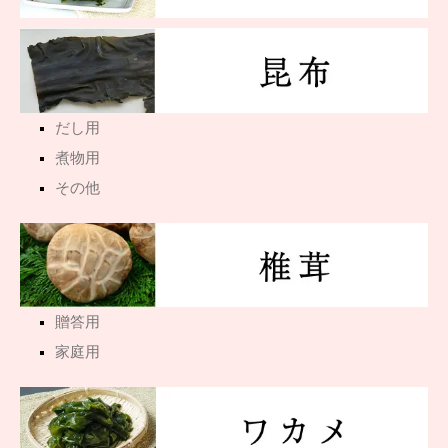
だし用
煮物用
その他
贈答用
家庭用