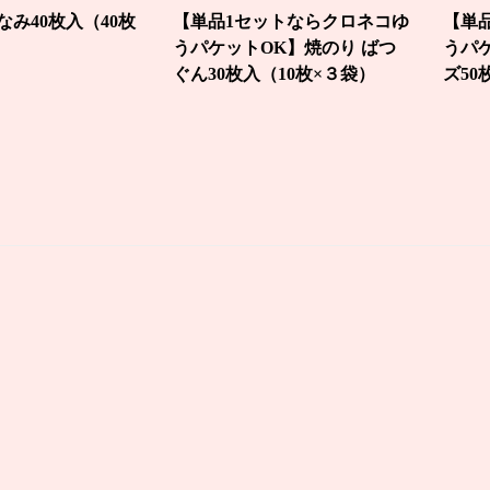
なみ40枚入（40枚
【単品1セットならクロネコゆ
【単
うパケットOK】焼のり ばつ
うパ
ぐん30枚入（10枚×３袋）
ズ50