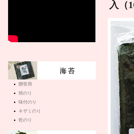
入（1
贈答用
焼のり
味付のり
キザミのり
乾のり