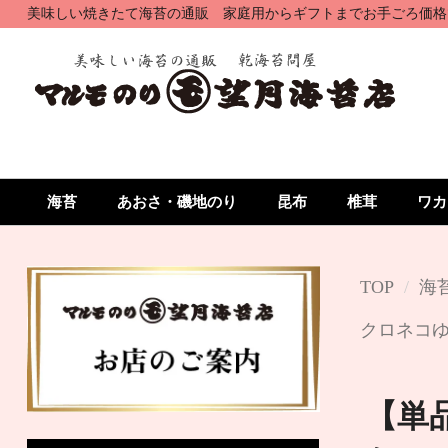
美味しい焼きたて海苔の通販 家庭用からギフトまでお手ごろ価格
海苔
あおさ・磯地のり
昆布
椎茸
ワカ
TOP
海
クロネコゆ
【単