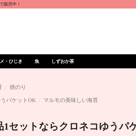
で販売中！
メ・ひじき
魚
しずおか茶
苔
焼のり
うパケットOK
マルモの美味しい海苔
品1セットならクロネコゆうパケ