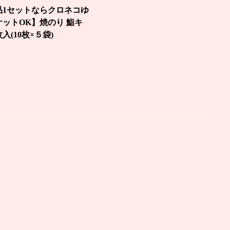
品1セットならクロネコゆ
ケットOK】焼のり 鮨キ
枚入(10枚×５袋)