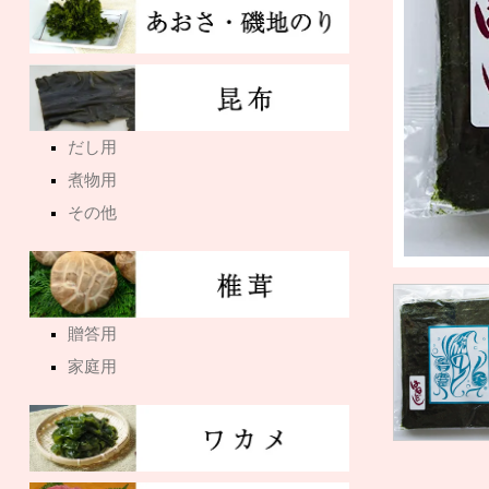
だし用
煮物用
その他
贈答用
家庭用