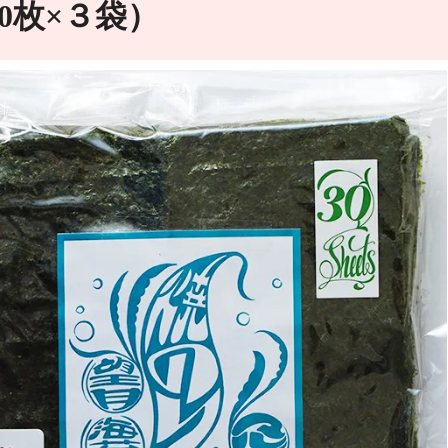
0枚×３袋）